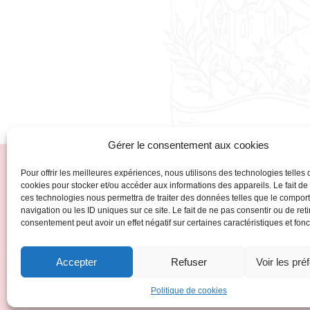
Gérer le consentement aux cookies
Pour offrir les meilleures expériences, nous utilisons des technologies telles 
cookies pour stocker et/ou accéder aux informations des appareils. Le fait de
ces technologies nous permettra de traiter des données telles que le compo
Vous connaissez la Balade
navigation ou les ID uniques sur ce site. Le fait de ne pas consentir ou de reti
consentement peut avoir un effet négatif sur certaines caractéristiques et fonc
Gourmande ?
Rendez-vous en 2025 après la Saint-Vincent Tourna
Accepter
Refuser
Voir les pré
Informations sur
www.balade-ladoix.fr
Politique de cookies