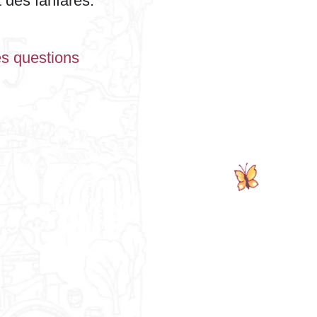
 des fanfares.
es questions