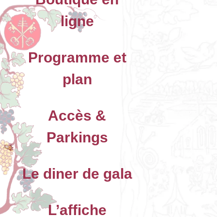
ligne
Programme et
plan
Accès &
Parkings
Le diner de gala
L’affiche