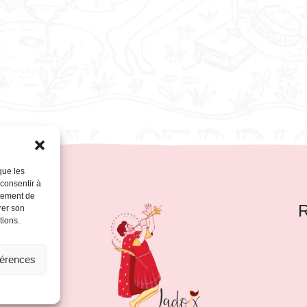
que les
 consentir à
rtement de
R
rer son
tions.
nte.
férences