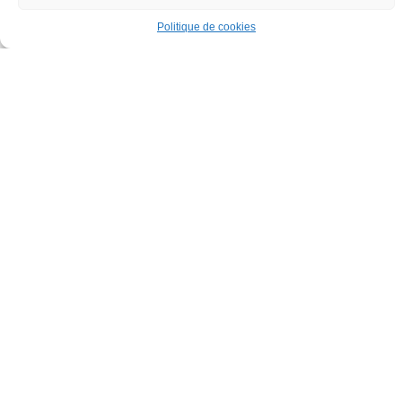
Politique de cookies
Vous connaissez la Balade Gourmande ?
Rendez-vous en 2025 après la Saint-Vincent Tournante.
Informations sur
www.balade-ladoix.fr