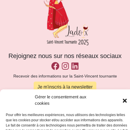
Rejoignez nous sur nos réseaux sociaux
Recevoir des informations sur la Saint-Vincent tournante
Je m'inscris à la newsletter
Gérer le consentement aux
© 2026 Comité de la Saint-Vincent Tournante de Ladoix-Serrigny.
cookies
Tous droits réservés.
Mentions légales
-
Politique de confidentialité
- Création :
Pagin'Up
- Illustration :
De Lou à vous
Pour offrir les meilleures expériences, nous utilisons des technologies telles
que les cookies pour stocker et/ou accéder aux informations des appareils.
Le fait de consentir à ces technologies nous permettra de traiter des données
L'abus d'alcool est dangereux pour la santé. A consommer avec